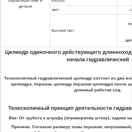
Характеристики &
Инсульт:
детали
цвет:
те
Высокий свет:
,
цил
Цилиндр одиночного действующего длинноход
начала гидравлический
Телескопичный гидравлический цилиндр состоит из два и
цилиндра, поршень цилиндр поршеня цилиндра после ц
длинный работая ход.
Телескопичный принцип деятельности гидрав
Вне: От грубого к штрафу (плунжерному штоку); задняя час
Причина: Согласно размеру зоны поршеня, запусканный,