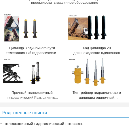
проектировать машинное оборудование
Цилиндр 3 одиночного пути
Ход цилиндра 20
телескопичный гидравлический
длинноходового одиночного
принес многошаговый
действующего гидравлического
гидравлический Рам для
самосвала телескопичный
самосвала
Прочный телескопичный
Тип трейлер гидравлического
гидравлический Рам, цилиндр
цилиндра одиночный
гидравлического подъема серии
действующий ФК Мулти этапа
ТГ для трейлера сброса
телескопичный Типпер сброса
Родственные поиски:
телескопичный гидравлический штоссель