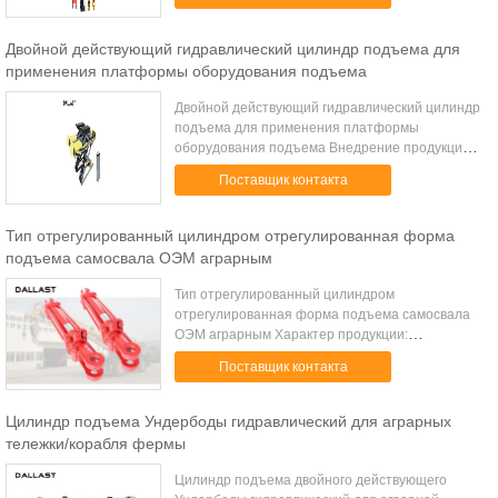
1000мм Мин.хайгхт 105мм Поднимаясь время
30С О...
Двойной действующий гидравлический цилиндр подъема для
применения платформы оборудования подъема
Двойной действующий гидравлический цилиндр
подъема для применения платформы
оборудования подъема Внедрение продукции:
КО. Лтд. технологии Шэньчжэня ДАЛЛАСТ,
Поставщик контакта
предложения дизайн цилиндра подъема
полной линейки ги...
Тип отрегулированный цилиндром отрегулированная форма
подъема самосвала ОЭМ аграрным
Тип отрегулированный цилиндром
отрегулированная форма подъема самосвала
ОЭМ аграрным Характер продукции:
Гидравлические цилиндры важный
Поставщик контакта
промышленный инструмент используемый в
машинном оборудовании, производств...
Цилиндр подъема Ундербоды гидравлический для аграрных
тележки/корабля фермы
Цилиндр подъема двойного действующего