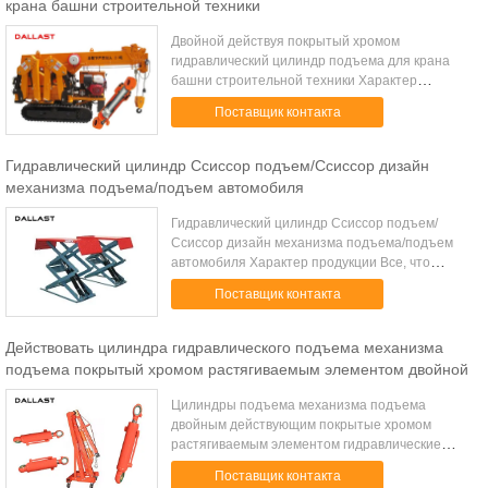
крана башни строительной техники
Двойной действуя покрытый хромом
гидравлический цилиндр подъема для крана
башни строительной техники Характер
продукции: Мы твердо считаем, что
Поставщик контакта
качественные продучты во первых выведены от
превосходных дизайна и ...
Гидравлический цилиндр Ссиссор подъем/Ссиссор дизайн
механизма подъема/подъем автомобиля
Гидравлический цилиндр Ссиссор подъем/
Ссиссор дизайн механизма подъема/подъем
автомобиля Характер продукции Все, что
угодно наши изготовленные на заказ
Поставщик контакта
небольшие гидравлические цилиндры
завещают прикладное внут...
Действовать цилиндра гидравлического подъема механизма
подъема покрытый хромом растягиваемым элементом двойной
Цилиндры подъема механизма подъема
двойным действующим покрытые хромом
растягиваемым элементом гидравлические
Деталь нет. Ход (мм) Дя цилиндра. (мм) Дя.
Поставщик контакта
плунжерного штока (мм) Расстояние установки