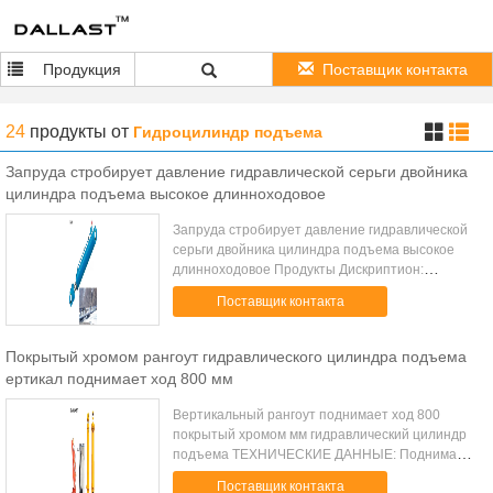
Продукция
Поставщик контакта
24
продукты
от
Гидроцилиндр подъема
Запруда стробирует давление гидравлической серьги двойника
цилиндра подъема высокое длинноходовое
Запруда стробирует давление гидравлической
серьги двойника цилиндра подъема высокое
длинноходовое Продукты Дискриптион:
Материал вкладыша Медь (увеличивает
Поставщик контакта
жизненный цикл цилиндра) Материал трубки
гидравлическ...
Покрытый хромом рангоут гидравлического цилиндра подъема
ертикал поднимает ход 800 мм
Вертикальный рангоут поднимает ход 800
покрытый хромом мм гидравлический цилиндр
подъема ТЕХНИЧЕСКИЕ ДАННЫЕ: Поднимаясь
емкость 3000кг/6600Лбс Высота Макс.лифтинг
Поставщик контакта