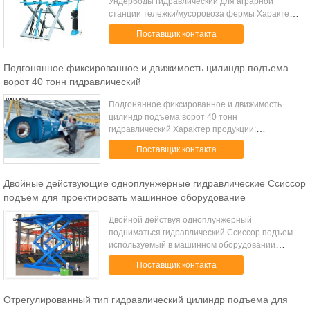
Ундербоды гидравлический для аграрной
станции тележки/мусоровоза фермы Характер
продукции: Мы твердо считаем, что
Поставщик контакта
качественные продучты во первых выведены от
превосходных д...
Подгонянное фиксированное и движимость цилиндр подъема
ворот 40 тонн гидравлический
Подгонянное фиксированное и движимость
цилиндр подъема ворот 40 тонн
гидравлический Характер продукции:
Гидравлический подъем вид нового На тип
Поставщик контакта
грузоподъемной машины который составлен
машины, электричества, жид...
Двойные действующие одноплунжерные гидравлические Ссиссор
подъем для проектировать машинное оборудование
Двойной действуя одноплунжерный
подниматься гидравлический Ссиссор подъем
используемый в машинном оборудовании
инженерства Характер продукции: Мы твердо
Поставщик контакта
считаем, что качественные продучты во первых
выведены от ...
Отрегулированный тип гидравлический цилиндр подъема для