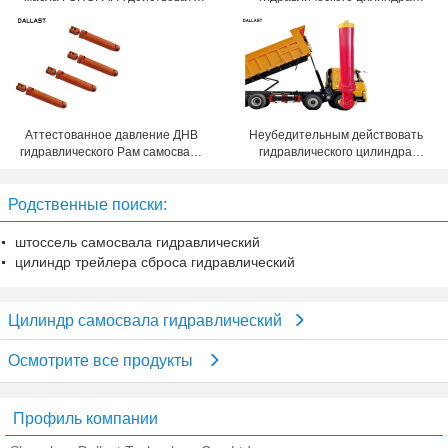
телескопичного одиночный для
самосвала плунжерного штока
тележки Типпер сброса
одиночный действующий
стальной
Аттестованное давление ДНВ
Неубедительным действовать
гидравлического Рам самосвала
гидравлического цилиндра
двойного этапа аграрное
самосвала сваренный Рам
среднее
одиночный
Родственные поиски:
штоссель самосвала гидравлический
цилиндр трейлера сброса гидравлический
Цилиндр самосвала гидравлический
Осмотрите все продукты
Профиль компании