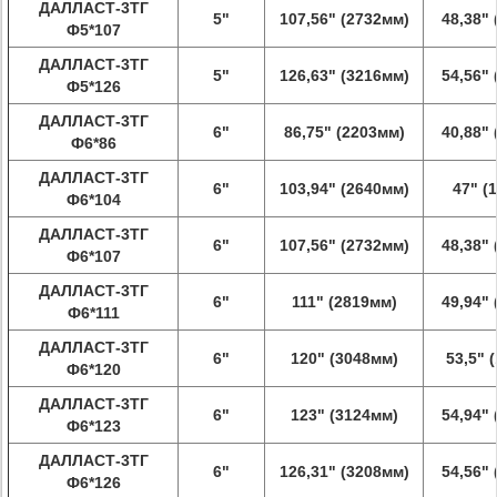
ДАЛЛАСТ-3ТГ
5"
107,56" (2732мм)
48,38"
Ф5*107
ДАЛЛАСТ-3ТГ
5"
126,63" (3216мм)
54,56"
Ф5*126
ДАЛЛАСТ-3ТГ
6"
86,75" (2203мм)
40,88"
Ф6*86
ДАЛЛАСТ-3ТГ
6"
103,94" (2640мм)
47" (
Ф6*104
ДАЛЛАСТ-3ТГ
6"
107,56" (2732мм)
48,38"
Ф6*107
ДАЛЛАСТ-3ТГ
6"
111" (2819мм)
49,94"
Ф6*111
ДАЛЛАСТ-3ТГ
6"
120" (3048мм)
53,5" 
Ф6*120
ДАЛЛАСТ-3ТГ
6"
123" (3124мм)
54,94"
Ф6*123
ДАЛЛАСТ-3ТГ
6"
126,31" (3208мм)
54,56"
Ф6*126