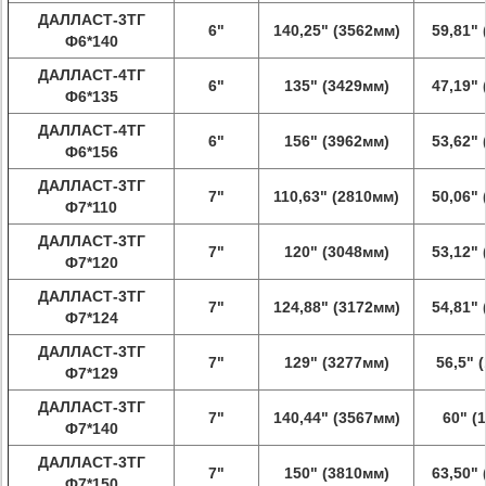
ДАЛЛАСТ-3ТГ
6"
140,25" (3562мм)
59,81"
Ф6*140
ДАЛЛАСТ-4ТГ
6"
135" (3429мм)
47,19"
Ф6*135
ДАЛЛАСТ-4ТГ
6"
156" (3962мм)
53,62"
Ф6*156
ДАЛЛАСТ-3ТГ
7"
110,63" (2810мм)
50,06"
Ф7*110
ДАЛЛАСТ-3ТГ
7"
120" (3048мм)
53,12"
Ф7*120
ДАЛЛАСТ-3ТГ
7"
124,88" (3172мм)
54,81"
Ф7*124
ДАЛЛАСТ-3ТГ
7"
129" (3277мм)
56,5" 
Ф7*129
ДАЛЛАСТ-3ТГ
7"
140,44" (3567мм)
60" (
Ф7*140
ДАЛЛАСТ-3ТГ
7"
150" (3810мм)
63,50"
Ф7*150