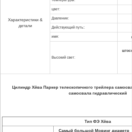
температуры:
цвет:
Давление:
Характеристики &
детали
Действующий путь::
имя:
штос
Высокий свет:
Цилиндр Хйва Паркер телескопичного трейлера самосва
самосвала гидравлический
Тип ФЭ Хйва
Самый большой Мовинг диаметр