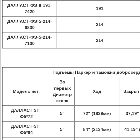
ДАЛЛАСТ-ФЭ-6-191-
191
7420
ДАЛЛАСТ-ФЭ-5-214-
214
6830
ДАЛЛАСТ-ФЭ-5-214-
214
7130
Подъемы Паркер и таможни добросер
Во
первых
Модель нет.
Ход
Закрыт
Диаметр
этапа
ДАЛЛАСТ-3ТГ
5"
72" (1829мм)
37,19"
Ф5*72
ДАЛЛАСТ-3ТГ
5"
84" (2134мм)
41,19"
Ф5*84