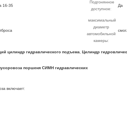
Подгонянное
а 16-35
Да
доступное:
максимальный
диаметр
тброса
смог
автомобильной
камеры:
ий цилиндр гидравлического подъема
,
Цилиндр гидровличес
 мусоровоза поршеня СИМН гидравлических
за включает: