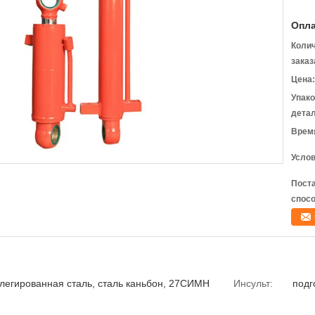
Опла
Коли
заказ
Цена:
Упак
детал
Время
Услов
Пост
спосо
легированная сталь, сталь каньбон, 27СИМН
Инсульт:
подг