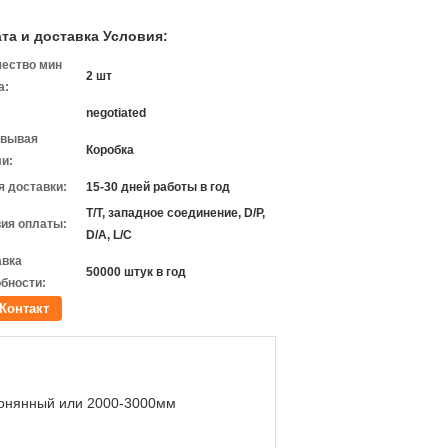
та и доставка Условия:
чество мин
2 шт
а:
negotiated
овывая
Коробка
и:
 доставки:
15-30 дней работы в год
T/T, западное соединение, D/P,
ия оплаты:
D/A, L/C
авка
50000 штук в год
бности:
Контакт
онянный или 2000-3000мм