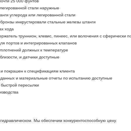
почти 25 000 фунтов
 легированной стали наружные
анги углерода или легированной стали
и бронзы инкрустировали стальные железы штанги
ах хода
ержатель труннион, клевис, пинеес, или волочения с сферически 
для портов и интегрированных клапанов
уплотнений должных к температуре
близости, и датчики доступные
 и покрашен к спецификациям клиента
к данных и материальные отчеты по испытанию доступные
 быстрой пересылки
изводства
гидравлическом. Мы обеспечим конкурентоспособную цену.