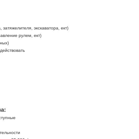
 затяжелителя, экскаватора, ект)
равление рулем, ект)
чных)
действовать
а:
ступные
тельности