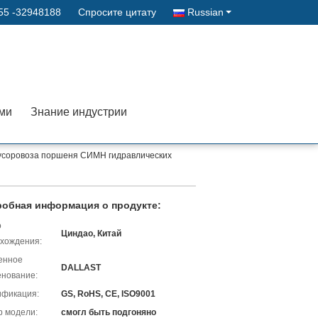
55 -32948188
Спросите цитату
Russian
ами
Знание индустрии
усоровоза поршеня СИМН гидравлических
обная информация о продукте:
о
Циндао, Китай
хождения:
енное
DALLAST
нование:
ификация:
GS, RoHS, CE, ISO9001
 модели:
смогл быть подгоняно