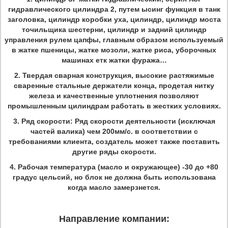
гидравлического цилиндра 2, путем ысинг функция в танк
заголовка, цилиндр коробки уха, цилиндр, цилиндр моста
точильщика шестерни, цилиндр и задний цилиндр
управления рулем цапфы, главным образом используемый
в жатке пшеницы, жатке мозоли, жатке риса, уборочных
машинах етк жатки фуража…
2.
Твердая сварная конструкция, высокие растяжимые
сваренные стальные держатели конца, продетая нитку
железа и качественные уплотнения позволяют
промышленным цилиндрам работать в жестких условиях.
3.
Ряд скорости: Ряд скорости деятельности (исключая
частей валика) чем 200мм/с. в соответствии с
требованиями клиента, создатель может также поставить
другие ряды скорости.
4.
Рабочая температура (масло и окружающее) -30 до +80
градус цельсий, но блок не должна быть использована
когда масло замерзнется.
Направление компании: