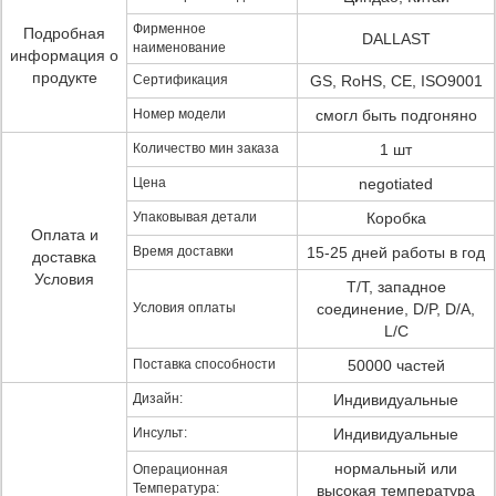
Фирменное
Подробная
DALLAST
наименование
информация о
продукте
Сертификация
GS, RoHS, CE, ISO9001
Номер модели
смогл быть подгоняно
Количество мин заказа
1 шт
Цена
negotiated
Упаковывая детали
Коробка
Оплата и
Время доставки
15-25 дней работы в год
доставка
Условия
T/T, западное
Условия оплаты
соединение, D/P, D/A,
L/C
Поставка способности
50000 частей
Дизайн:
Индивидуальные
Инсульт:
Индивидуальные
нормальный или
Операционная
Температура:
высокая температура