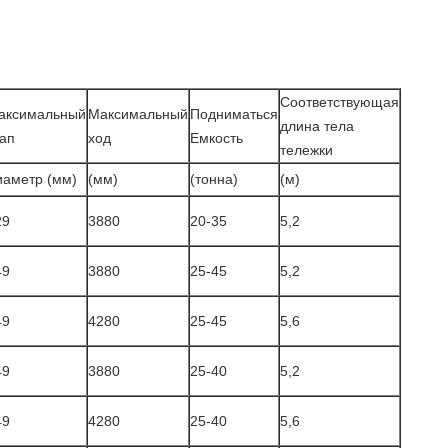
Соответствующая
аксимальный
Максимальный
Подниматься
длина тела
тап
ход
Емкость
тележки
иаметр (мм)
(мм)
(тонна)
(м)
29
3880
20-35
5,2
49
3880
25-45
5,2
49
4280
25-45
5,6
49
3880
25-40
5,2
49
4280
25-40
5,6