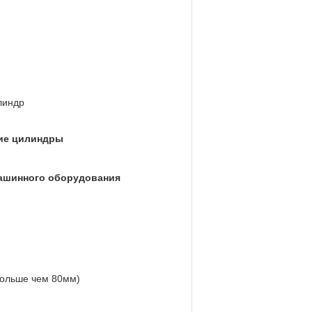
линдр
кие цилиндры
ашинного оборудования
больше чем 80мм)