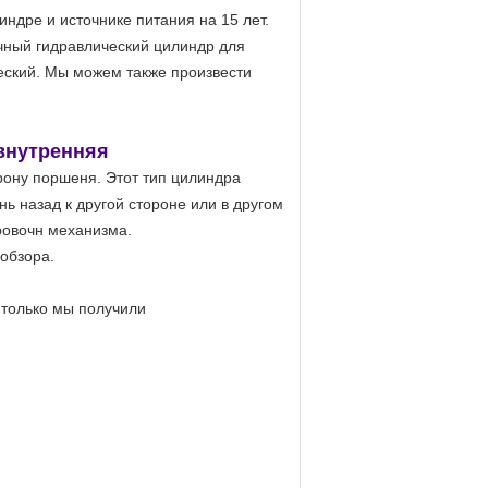
ндре и источнике питания на 15 лет.
чный гидравлический цилиндр для
еский. Мы можем также произвести
внутренняя
рону поршеня. Этот тип цилиндра
ь назад к другой стороне или в другом
ровочн механизма.
обзора.
 только мы получили