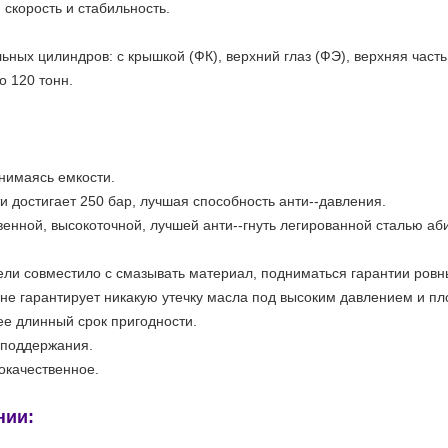
 скорость и стабильность.
ных цилиндров: с крышкой (ФК), верхний глаз (ФЭ), верхняя част
 120 тонн.
нимаясь емкости.
 достигает 250 бар, лучшая способность анти--давления.
венной, высокоточной, лучшей анти--гнуть легированной сталью а
ли совместило с смазывать материал, подниматься гарантии ровн
, не гарантирует никакую утечку масла под высоким давлением и 
ее длинный срок пригодности.
 поддержания.
окачественное.
нии: