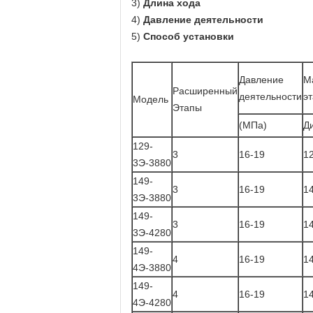
3)
Длина хода
4)
Давление деятельности
5)
Способ установки
Давление
М
Расширенный
деятельности
э
Модель
Этапы
(МПа)
Д
129-
3
16-19
1
3Э-3880
149-
3
16-19
1
3Э-3880
149-
3
16-19
1
3Э-4280
149-
4
16-19
1
4Э-3880
149-
4
16-19
1
4Э-4280