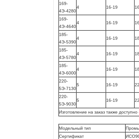
169-
4
16-19
1
4Э-4280
169-
4
16-19
1
4Э-4640
185-
4
16-19
1
4Э-5390
185-
4
16-19
1
4Э-5780
185-
4
16-19
1
4Э-6000
220-
5
16-19
2
5Э-7130
220-
5
16-19
2
5Э-9030
Изготовление на заказ также доступн
Модельный тип
Промы
Сертификат
ИСО90