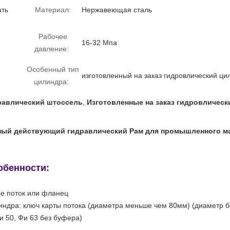
ать
Материал:
Нержавеющая сталь
Рабочее
16-32 Мпа
давление:
Особенный тип
изготовленный на заказ гидровлический ци
цилиндра:
равлический штоссель
,
Изготовленные на заказ гидровличес
ный действующий гидравлический Рам для промышленного м
обенности:
ие поток или фланец
линдра: ключ карты потока (диаметра меньше чем 80мм) (диаметр 
и 50, Фи 63 без буфера)