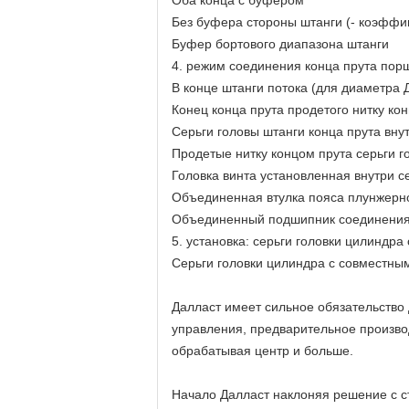
Оба конца с буфером
Без буфера стороны штанги (- коэффиц
Буфер бортового диапазона штанги
4. режим соединения конца прута порш
В конце штанги потока (для диаметра 
Конец конца прута продетого нитку кон
Серьги головы штанги конца прута вну
Продетые нитку концом прута серьги 
Головка винта установленная внутри с
Объединенная втулка пояса плунжерно
Объединенный подшипник соединения 
5. установка: серьги головки цилиндра 
Серьги головки цилиндра с совместн
Далласт имеет сильное обязательство 
управления, предварительное произво
обрабатывая центр и больше.
Начало Далласт наклоняя решение с с