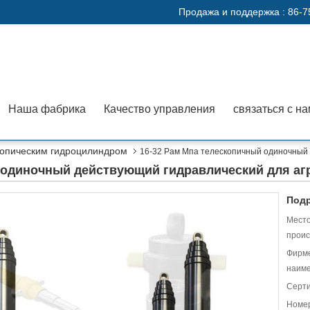
Продажа и поддержка :
86-7
Наша фабрика
Качество управления
связаться с н
копическим гидроцилиндром
16-32 Рам Мпа телескопичный одиночный 
 одиночный действующий гидравлический для аг
Подр
Мест
проис
Фирм
наиме
Серт
Номер