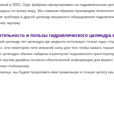
нный в 2002, Оурс фабрика сфокусировано на гидравлическом цили
оданы по всему миру. Мы главным образом производим телескопи
ля трейлера и другой цилиндр машинного оборудования гидравлич
ему чертежу.
тельность и пользы гидравлического цилиндра 
й цилиндр тип цилиндра где жидкость использует только одну сто
ах, или некотором типе внешней силы для того чтобы нажать поршен
 цилиндры обычно найдены в рангоутах подъемноого-транспорти
м чертеж дизайна согласно обеспеченной информации для вашего 
лому глобальному.
мощи, мы будем предложить вам правильную и точную цитату как