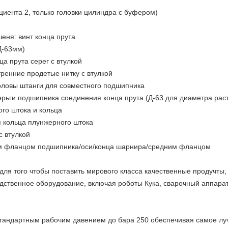
иента 2, только головки цилиндра с буфером)
еня: винт конца прута
Д-63мм)
ца прута серег с втулкой
тренние продетые нитку с втулкой
головы штанги для совместного подшипника
ерьги подшипника соединения конца прута (Д-63 для диаметра рас
го штока и кольца
кольца плунжерного штока
с втулкой
ым фланцом подшипника/оси/конца шарнира/средним фланцом
для того чтобы поставить мирового класса качественные продучты
дственное оборудование, включая роботы Кука, сварочный аппара
тандартным рабочим давением до бара 250 обеспечивая самое лу