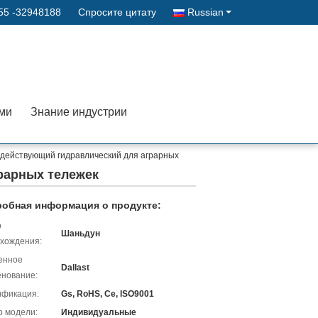
55 -32948188
Спросите цитату
Russian
ами
Знание индустрии
действующий гидравлический для аграрных
рарных тележек
обная информация о продукте:
о
Шаньдун
хождения:
енное
Dallast
нование:
ификация:
Gs, RoHS, Ce, ISO9001
 модели:
Индивидуальные