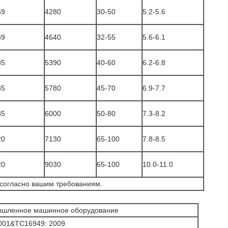
69
4280
30-50
5.2-5.6
69
4640
32-55
5.6-6.1
85
5390
40-60
6.2-6.8
85
5780
45-70
6.9-7.7
85
6000
50-80
7.3-8.2
20
7130
65-100
7.8-8.5
20
9030
65-100
10.0-11.0
о согласно вашим требованиям.
шленное машинное оборудование
01&ТС16949: 2009