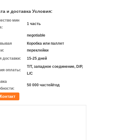
та и доставка Условия:
чество мин
1 часть
а:
negotiable
овывая
Коробка или паллет
и:
переклейки
 доставки:
15-25 дней
T/T, западное соединение, D/P,
ия оплаты:
L/C
авка
50 000 частей/год
бности:
Контакт