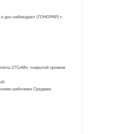
ь и дно наблюдают (ГОНОРАР) с
билиты.27СиМн, покрытой хромом
ый.
плохими рабочими Средами.