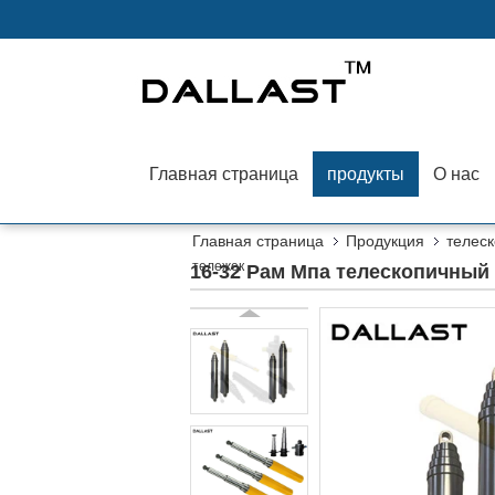
Главная страница
продукты
О нас
Главная страница
Продукция
телес
тележек
16-32 Рам Мпа телескопичный