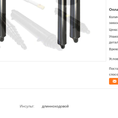
Опла
Коли
заказ
Цена:
Упак
детал
Время
Услов
Пост
спосо
Инсульт:
длинноходовой