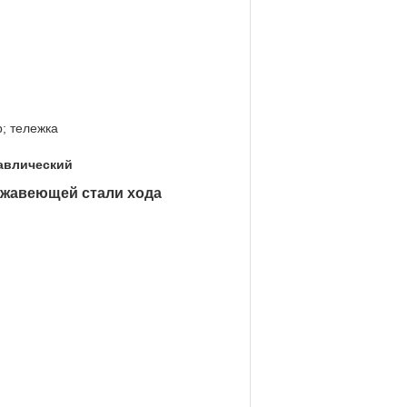
; тележка
авлический
ржавеющей стали хода