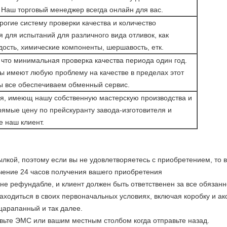
Наш торговый менеджер всегда онлайн для вас.
огие систему проверки качества и количество
 для испытаний для различного вида отливок, как
дость, химические компоненты, шершавость, етк.
что минимальная проверка качества периода один год.
ы имеют любую проблему на качестве в пределах этот
ы все обеспечиваем обменный сервис.
я, имеющ нашу собственную мастерскую производства и
ямые цену по прейскуранту завода-изготовителя и
 наш клиент.
лкой, поэтому если вы не удовлетворяетесь с приобретением, то 
ечение 24 часов получения вашего приобретения
за не рефундабле, и клиент должен быть ответственен за все обяза
аходиться в своих первоначальных условиях, включая коробку и 
царапанный и так далее.
авьте ЭМС или вашим местным столбом когда отправьте назад.