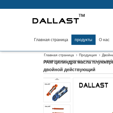
Главная страница
продукты
О нас
Главная страница
Продукция
Двойн
гидравлического цилиндра короткого хода дво
РАМ цилиндра масла плунжерн
двойной действующий