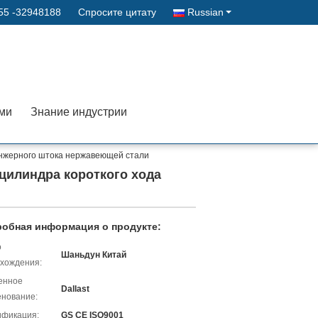
55 -32948188
Спросите цитату
Russian
ами
Знание индустрии
нжерного штока нержавеющей стали
цилиндра короткого хода
обная информация о продукте:
о
Шаньдун Китай
хождения:
енное
Dallast
нование:
ификация:
GS CE ISO9001