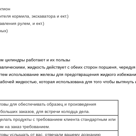
ктион
теля кормила, экскаватора и ект.)
авления рулем, и ект.)
ных)
им цилиндры работают и их пользы
авлическими, жидкость действует с обеих сторон поршеня, череду
утем использование железы для предотвращения жидкого избежан
абочей жидкостью, которая использована для того чтобы вытянуть 
товы для обеспечивать образец и произведения
больших заказов, для встречи колодца дела.
елать продукты с требованием клиента стандартным или
м на заказ требованием.
товы услышать от вас, отвечали вашему дознанию