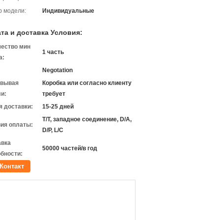
 модели:
Индивидуальные
та и доставка Условия:
чество мин
1 часть
а:
Negotation
овывая
Коробка или согласно клиенту
и:
требует
 доставки:
15-25 дней
T/T, западное соединение, D/A,
ия оплаты:
D/P, L/C
авка
50000 частей/в год
бности:
Контакт