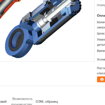
Номер
Опла
Коли
заказ
Цена:
Упак
детал
Время
Услов
Пост
спосо
Возможность
овий
ОЭМ, образец
производства: