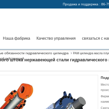
Продажа и поддержка :
86-7
Наша фабрика
Качество управления
связаться с н
ые обязанности гидравлического цилиндра
РАМ цилиндра масла плу
йной действующий
ого штока нержавеющей стали гидравлического 
Подр
Мест
проис
Фирм
наиме
Серт