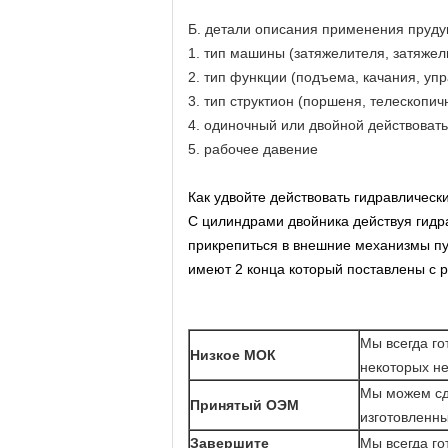
Б. детали описания применения пруду
1. тип машины (затяжелителя, затяжели
2. тип функции (подъема, качания, упр
3. тип структион (поршеня, телескопич
4. одиночный или двойной действовать
5. рабочее давение
Как удвойте действовать гидравлическ
С цилиндрами двойника действуя гидр
прикрепиться в внешние механизмы п
имеют 2 конца который поставлены с р
Мы всегда го
Низкое МОК
некоторых не
Мы можем сд
Принятый ОЭМ
изготовленны
Завершите
Мы всегда го