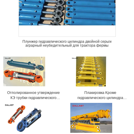
Плунжер гидравлического цилиндра двойной серьги
аграрный неубедительный для трактора фермы
Отполированное утверждение
Плакировка Kроме
КЭ трубки гидравлического
гидравлического цилиндра
цилиндра плунжерного штока
двойника 4 тонн действующая
Kроме телескопичное
для машинного оборудования
закаленное
добычи угля