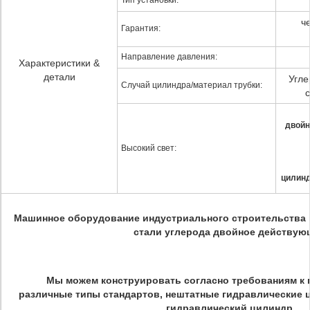
Тип установки:
ч
Гарантия:
Направление давления:
Характеристики &
детали
Угле
Случай цилиндра/материал трубки:
с
двойн
Высокий свет:
цилинд
Машинное оборудование индустриального строительства 
стали углерода двойное действую
Мы можем конструировать согласно требованиям к п
различные типы стандартов, нештатные гидравлические
гидравлический цилиндр