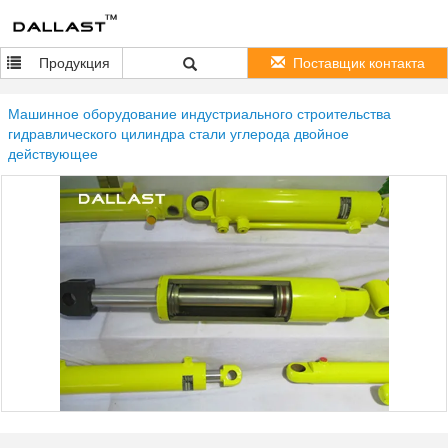
Продукция
Поставщик контакта
Машинное оборудование индустриального строительства
гидравлического цилиндра стали углерода двойное
действующее