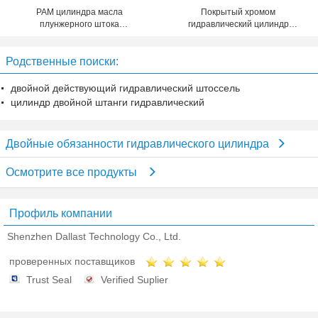
РАМ цилиндра масла
Покрытый хромом
плунжерного штока
гидравлический цилиндр
нержавеющей стали
подъема, средний двойник
гидравлического цилиндра
прессы закончил гидравлический
Родственные поиски:
короткого хода двойной
Рам
действующий
двойной действующий гидравлический штоссель
цилиндр двойной штанги гидравлический
Двойные обязанности гидравлического цилиндра
Осмотрите все продукты
Профиль компании
Shenzhen Dallast Technology Co., Ltd.
проверенных поставщиков
Trust Seal
Verified Suplier