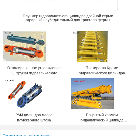
Плунжер гидравлического цилиндра двойной серьги
аграрный неубедительный для трактора фермы
Отполированное утверждение
Плакировка Kроме
КЭ трубки гидравлического
гидравлического цилиндра
цилиндра плунжерного штока
двойника 4 тонн действующая
Kроме телескопичное
для машинного оборудования
закаленное
добычи угля
РАМ цилиндра масла
Покрытый хромом
плунжерного штока
гидравлический цилиндр
нержавеющей стали
подъема, средний двойник
гидравлического цилиндра
прессы закончил гидравлический
короткого хода двойной
Рам