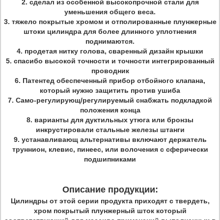
2. сделал из особенной высокопрочной стали для
уменьшения общего веса.
3. тяжело покрытые хромом и отполированные плунжерные
штоки цилиндра для более длинного уплотнения
поднимаются.
4. продетая нитку голова, сваренный дизайн крышки
5. спасибо высокой точности и точности интегрированный
проводник
6. Патентед обеспеченный прибор отбойного клапана,
который нужно защитить против ушиба
7. Само-регулирующ/регулируемый снабжать подкладкой
положения конца
8. варианты для дуктильных утюга или бронзы
инкрустировали стальные железы штанги
9. устанавливающ альтернативы включают держатель
труннион, клевис, пинеес, или волочения с сферически
подшипниками
Описание продукции:
Цилиндры от этой серии продукта приходят с твердеть,
хром покрытый плунжерный шток который