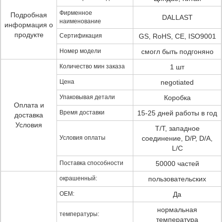
Фирменное
Подробная
DALLAST
наименование
информация о
продукте
Сертификация
GS, RoHS, CE, ISO9001
Номер модели
смогл быть подгоняно
Количество мин заказа
1 шт
Цена
negotiated
Упаковывая детали
Коробка
Оплата и
Время доставки
15-25 дней работы в год
доставка
Условия
T/T, западное
Условия оплаты
соединение, D/P, D/A,
L/C
Поставка способности
50000 частей
окрашенный:
пользовательских
OEM:
Да
нормальная
температуры:
температура