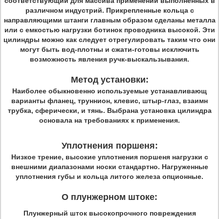
соответствующий для массива применений выполненных в
различном индустрий. Прикрепленные кольца с
направляющими штанги главным образом сделаны металла
или с емкостью нагрузки ботинок проводника высокой. Эти
цилиндры можно как следует отрегулировать таким что они
могут быть вод-плотны и сжати-готовы исключить
возможность явления ручк-выскальзывания.
Метод установки:
Наиболее обыкновенно используемые устанавливающ
варианты фланец, труннион, клевис, штыр-глаз, взаимн
трубка, сферически, и тянь. Выбрана установка цилиндра
основала на требованиях к применения.
Уплотнения поршеня:
Низкое
трение, высокие уплотнения поршеня нагрузки с
внешними диапазонами носки стандартно. Нагруженные
уплотнения губы и кольца литого железа опционные.
О плунжерном штоке:
Плунжерный шток высокопрочного повреждения